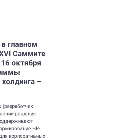
 в главном
XXVI Саммите
 16 октября
граммы
 холдинга –
» (разработчик
олении решения
 поддерживают
формирование HR-
 для корпоративных