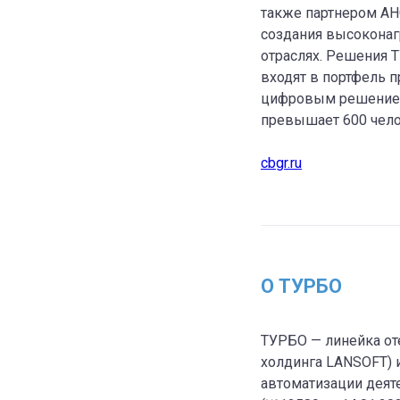
также партнером АН
создания высоконаг
отраслях. Решения 
входят в портфель 
цифровым решение
превышает 600 чело
cbgr.ru
О ТУРБО
ТУРБО — линейка от
холдинга LANSOFT) 
автоматизации деят