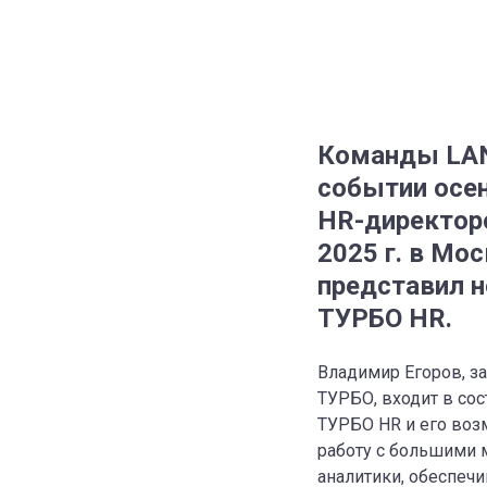
Команды LANS
событии осен
HR-директоро
2025 г. в Мо
представил н
ТУРБО HR.
Владимир Егоров, за
ТУРБО, входит в со
ТУРБО HR и его воз
работу с большими 
аналитики, обеспеч