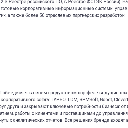
22 в Реестре российского ПО, в Реестре ФСТЭК России). Н
 готовые корпоративные информационные системы управл
гих, а также более 50 отраслевых партнёрских разработок.
T объединяет в своем продуктовом портфеле ведущие пл
корпоративного софта: ТУРБО, LDM, BPMSoft, Goodt, Clever
уг друга и закрывают ключевые потребности бизнеса: от
ятием, работы с клиентами и поставщиками до управления
утых аналитических отчетов. Все решения бренда входят 