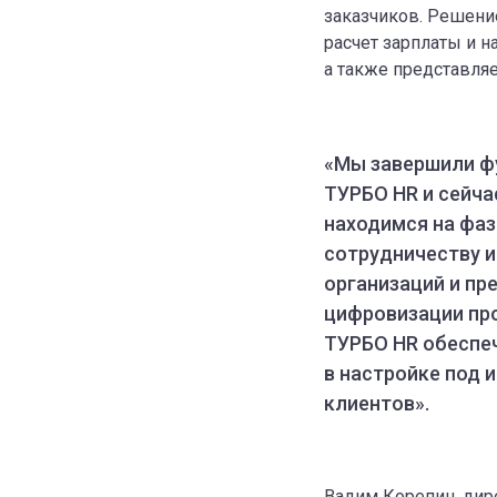
заказчиков. Решени
расчет зарплаты и н
а также представля
«Мы завершили ф
ТУРБО HR и сейча
находимся на фаз
сотрудничеству и
организаций и пр
цифровизации про
ТУРБО HR обеспе
в настройке под
клиентов».
Вадим Корепин, дир