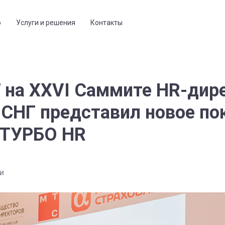
р
Услуги и решения
Контакты
 на XXVI Саммите HR-дир
 СНГ представил новое по
 ТУРБО HR
ТИ