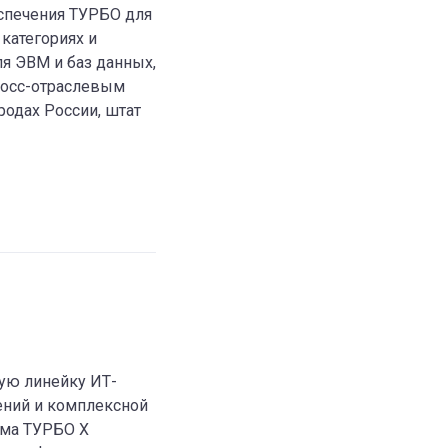
спечения ТУРБО для
категориях и
я ЭВМ и баз данных,
росс-отраслевым
родах России, штат
ую линейку ИТ-
ений и комплексной
рма ТУРБО Х