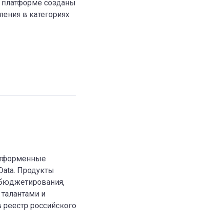
а платформе созданы
ения в категориях
атформенные
Data. Продукты
 бюджетирования,
 талантами и
в реестр российского