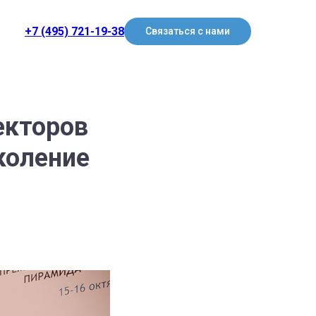
+7 (495) 721-19-38
Связаться с нами
екторов
коление