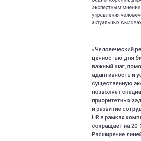
экспертным мнением
управления человеч
актуальных вызовах
«Человеческий ре
ценностью для би
важный шаг, пом
адаптивность и у
существенную эко
позволяет специ
приоритетных зад
и развитие сотру
HR в рамках ком
сокращает на 20-
Расширение линей