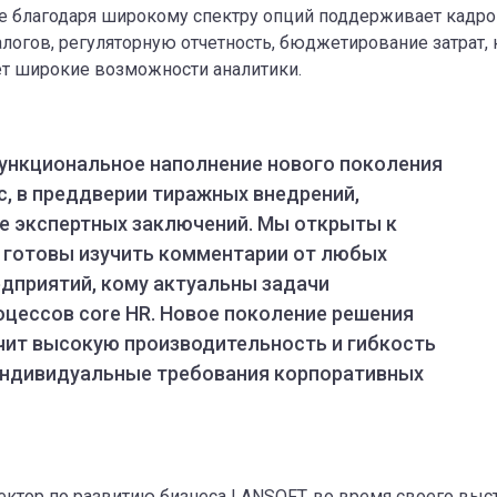
е благодаря широкому спектру опций поддерживает кадр
алогов, регуляторную отчетность, бюджетирование затрат,
ет широкие возможности аналитики.
ункциональное наполнение нового поколения
с, в преддверии тиражных внедрений,
е экспертных заключений. Мы открыты к
 готовы изучить комментарии от любых
едприятий, кому актуальны задачи
цессов core HR. Новое поколение решения
чит высокую производительность и гибкость
 индивидуальные требования корпоративных
ектор по развитию бизнеса LANSOFT, во время своего выс